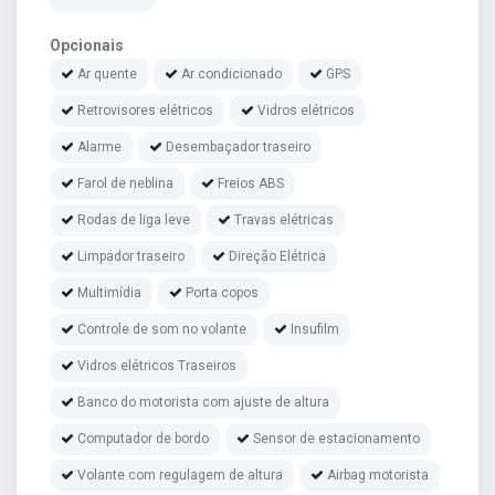
Opcionais
Ar quente
Ar condicionado
GPS
Retrovisores elétricos
Vidros elétricos
Alarme
Desembaçador traseiro
Farol de neblina
Freios ABS
Rodas de liga leve
Travas elétricas
Limpador traseiro
Direção Elétrica
Multimídia
Porta copos
Controle de som no volante
Insufilm
Vidros elétricos Traseiros
Banco do motorista com ajuste de altura
Computador de bordo
Sensor de estacionamento
Volante com regulagem de altura
Airbag motorista